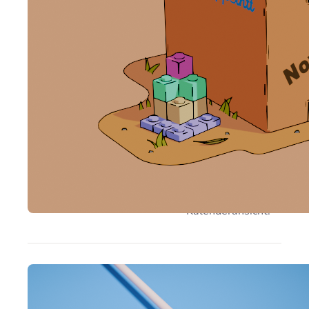
Änderungsprot
Hier ist das
Appointt-
Änderungsprotokoll
vom 10.
November 2025 –
mit flexiblen
Konfigurationen,
erweiterten
Benachrichtigungsoptio
und mehr
Kontrolle über die
Kalenderansicht.
30.06.2025