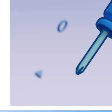
2025,
Änderungsprot
Hier ist das
Appointt-
Änderungsprotokoll
vom 13. Januar
2025, damit ihr
immer über die
neuesten App-
Updates informiert
seid!