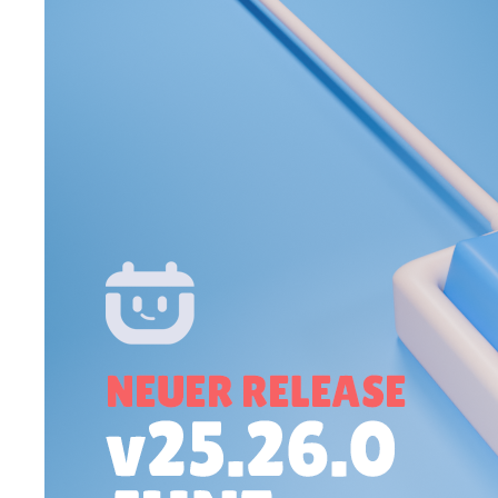
Appointt-
Update:
30. Juni
2025,
Änderungsprot
Hier ist das
Appointt-
Änderungsprotokoll
vom 30. Juni 2025
– mit Neuerungen
zur Termin-
Historie und
Druckfunktion!