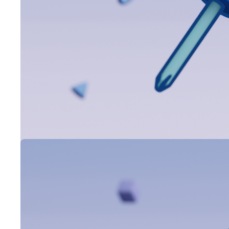
Hier ist das
Appointt-
Änderungsprotokoll
vom 13. März
2025, damit ihr
immer über die
neuesten App-
Updates informiert
seid!
13.01.2025
Appointt-
Update:
13. Januar