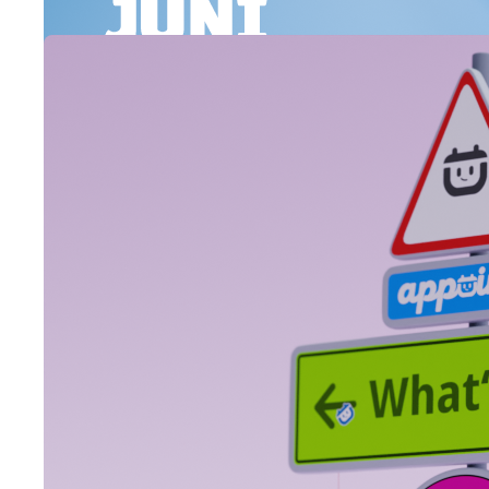
28.04.2025
Appointt-
Update:
28. April
2025,
Änderungsprot
Hier ist das
Appointt-
Änderungsprotokoll
vom 28. April
2025, damit ihr