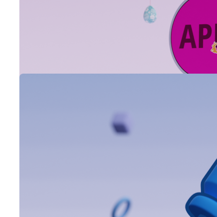
immer über die
neuesten App-
Updates informiert
seid!
13.03.2025
Appointt-
Update:
13. März
2025,
Änderungsprot