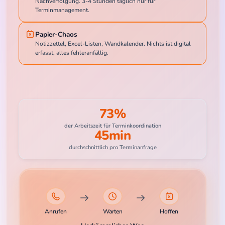
Nachverfolgung. 3-4 Stunden täglich nur für
Terminmanagement.
Papier-Chaos
Notizzettel, Excel-Listen, Wandkalender. Nichts ist digital
erfasst, alles fehleranfällig.
73%
der Arbeitszeit für Terminkoordination
45min
durchschnittlich pro Terminanfrage
Anrufen
Warten
Hoffen